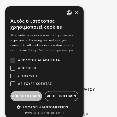
ΣΥΧΝΕΣ ΕΡΩΤΗΣΕΙΣ
×
ΕΠΙΣΤΡΟΦΕΣ - ΕΛΑΤΤΩΜΑΤΑ
Αυτός ο ιστότοπος
GREEK
χρησιμοποιεί cookies
ΥΠΗΡΕΣΙΑ ΕΠΙΣΚΕΥΗΣ
ENGLISH
This website uses cookies to improve user
experience. By using our website you
ΠΛΗΡΟΦΟΡΙΕΣ
consent to all cookies in accordance with
our Cookie Policy.
Διαβάστε περισσότερα
ΟΡΟΙ ΧΡΗΣΗΣ
ΑΠΟΛΎΤΩΣ ΑΠΑΡΑΊΤΗΤΑ
ΤΡΟΠΟΙ ΠΑΡΑΓΓΕΛΙΑΣ
ΑΠΌΔΟΣΗΣ
ΤΡΟΠΟΙ ΠΛΗΡΩΜΗΣ
ΣΤΌΧΕΥΣΗΣ
ΤΡΟΠΟΙ ΚΑΙ ΕΞΟΔΑ ΑΠΟΣΤΟΛΗΣ
ΛΕΙΤΟΥΡΓΙΚΌΤΗΤΑΣ
ΠΡΟΣΩΠΙΚΑ ΔΕΔΟΜΕΝΑ - ΠΟΛΙΤΙΚΗ ΑΠΟΡΡΗΤΟΥ
ΑΠΟΔΟΧΉ ΌΛΩΝ
ΑΠΌΡΡΙΨΗ ΌΛΩΝ
ΠΝΕΥΜΑΤΙΚΗ ΙΔΙΟΚΤΗΣΙΑ - COOKIES
ΕΜΦΆΝΙΣΗ ΛΕΠΤΟΜΕΡΕΙΏΝ
POWERED BY COOKIESCRIPT