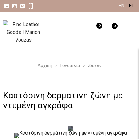
Παράκαμψη
EN
EL
προς το
κυρίως
0
0
περιεχόμενο
Αρχική
Γυναικεία
Ζώνες
Καστόρινη δερμάτινη ζώνη με
ντυμένη αγκράφα