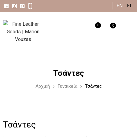
Παράκαμψη
EN
EL
προς το
κυρίως
0
0
περιεχόμενο
Τσάντες
Αρχική
Γυναικεία
Τσάντες
Τσάντες