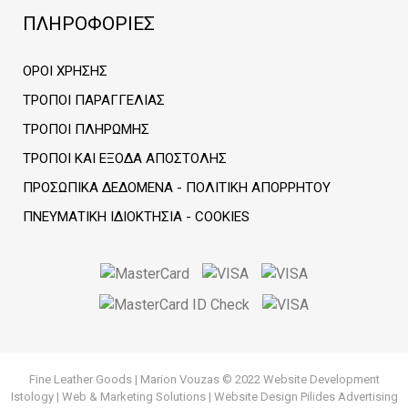
ΠΛΗΡΟΦΟΡΙΕΣ
ΌΡΟΙ ΧΡΉΣΗΣ
ΤΡΌΠΟΙ ΠΑΡΑΓΓΕΛΊΑΣ
ΤΡΌΠΟΙ ΠΛΗΡΩΜΉΣ
ΤΡΌΠΟΙ ΚΑΙ ΈΞΟΔΑ ΑΠΟΣΤΟΛΉΣ
ΠΡΟΣΩΠΙΚΆ ΔΕΔΟΜΈΝΑ - ΠΟΛΙΤΙΚΉ ΑΠΟΡΡΉΤΟΥ
ΠΝΕΥΜΑΤΙΚΉ ΙΔΙΟΚΤΗΣΊΑ - COOKIES
Fine Leather Goods | Marion Vouzas © 2022
Website Development
Istology | Web & Marketing Solutions
| Website Design
Pilides Advertising