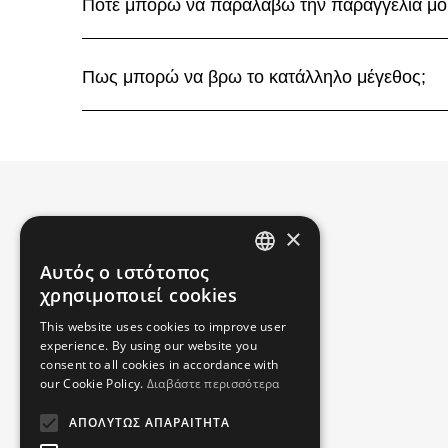
Πότε μπορώ να παραλάβω την παραγγελία μου
Πως μπορώ να βρω το κατάλληλο μέγεθος;
×
Αυτός ο ιστότοπος
GREEK
χρησιμοποιεί cookies
ENGLISH
This website uses cookies to improve user
experience. By using our website you
consent to all cookies in accordance with
ΕΤΑΙΡΙΑ
our Cookie Policy.
Διαβάστε περισσότερα
ΑΠΟΛΎΤΩΣ ΑΠΑΡΑΊΤΗΤΑ
ΠΡΟΦΙΛ