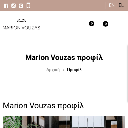
Παράκαμψη
EN
EL
προς το
κυρίως
0
0
περιεχόμενο
Marion Vouzas προφίλ
Αρχική
Προφίλ
Marion Vouzas προφίλ