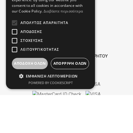
ΠΛΗΡΟΦΟΡΙΕΣ
consent to all cookies in accordance with
our Cookie Policy.
Διαβάστε περισσότερα
ΌΡΟΙ ΧΡΉΣΗΣ
ΑΠΟΛΎΤΩΣ ΑΠΑΡΑΊΤΗΤΑ
ΤΡΌΠΟΙ ΠΑΡΑΓΓΕΛΊΑΣ
ΑΠΌΔΟΣΗΣ
ΤΡΌΠΟΙ ΠΛΗΡΩΜΉΣ
ΣΤΌΧΕΥΣΗΣ
ΤΡΌΠΟΙ ΚΑΙ ΈΞΟΔΑ ΑΠΟΣΤΟΛΉΣ
ΛΕΙΤΟΥΡΓΙΚΌΤΗΤΑΣ
ΠΡΟΣΩΠΙΚΆ ΔΕΔΟΜΈΝΑ - ΠΟΛΙΤΙΚΉ ΑΠΟΡΡΉΤΟΥ
ΑΠΟΔΟΧΉ ΌΛΩΝ
ΑΠΌΡΡΙΨΗ ΌΛΩΝ
ΠΝΕΥΜΑΤΙΚΉ ΙΔΙΟΚΤΗΣΊΑ - COOKIES
ΕΜΦΆΝΙΣΗ ΛΕΠΤΟΜΕΡΕΙΏΝ
POWERED BY COOKIESCRIPT
Fine Leather Goods | Marion Vouzas © 2022
Website Development
Istology | Web & Marketing Solutions
| Website Design
Pilides Advertising