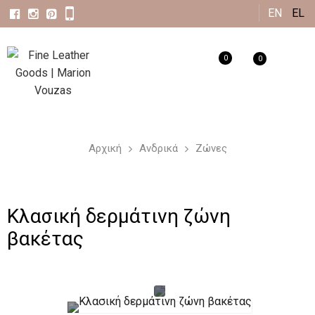
Παράκαμψη
EN
EL
προς το
κυρίως
0
0
περιεχόμενο
Αρχική
Ανδρικά
Ζώνες
Κλασική δερμάτινη ζώνη
βακέτας